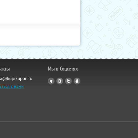
такты
Мы в Соцсетях
si@kupikupon.ru
аться с нами