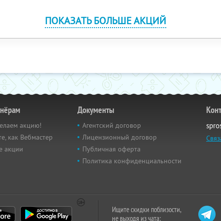
ПОКАЗАТЬ БОЛЬШЕ АКЦИЙ
тнёрам
Документы
Кон
елаем акцию!
Агентский договор
spro
е, как Вебмастер
Лицензионный договор
Связ
е акции
Публичная оферта
Политика конфиденциальности
Ищите скидки поблизости,
не выходя из чата: