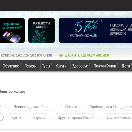
КУПИЛИ:
141 726 102
КУПОНОВ
ДАВАЙТЕ СДЕЛАЕМ АКЦИЮ!
1
1
1
1
1
1
Обучение
Товары
Туры
Услуги
Здоровье
ПолучиКупон
Дети
Золотое кольцо
е
Ленинградская область
Москва
Прибалтика и Скандинав
Крым
Европа
Другие города России
Дальний восто