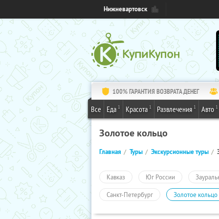
Нижневартовск
100% ГАРАНТИЯ ВОЗВРАТА ДЕНЕГ
1
1
1
1
Все
Еда
Красота
Развлечения
Авто
Золотое кольцо
Главная
Туры
Экскурсионные туры
Кавказ
Юг России
Заураль
Санкт-Петербург
Золотое кольцо