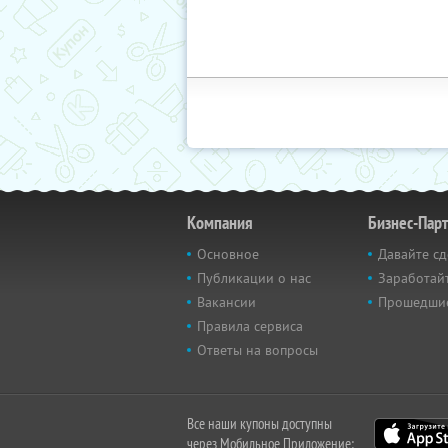
Компания
Бизнес-Пар
Основное
Давайте сд
Публикации о нас
Заработайт
Вакансии
Прошедши
Правила сервиса
Ответы на вопросы
Все наши купоны доступны
через Мобильное Приложение: