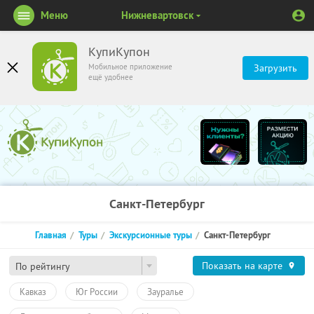
Меню
Нижневартовск
КупиКупон
Мобильное приложение
Загрузить
ещё удобнее
Санкт-Петербург
Главная
Туры
Экскурсионные туры
Санкт-Петербург
Показать на карте
По рейтингу
Кавказ
Юг России
Зауралье