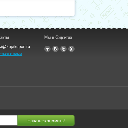
такты
Мы в Соцсетях
si@kupikupon.ru
аться с нами