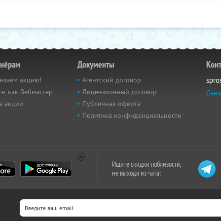
тнёрам
Документы
Кон
елаем акцию!
Агентский договор
spro
е, как Вебмастер
Лицензионный договор
Связ
е акции
Публичная оферта
Политика конфиденциальности
Ищите скидки поблизости,
не выходя из чата: