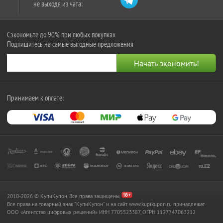
не выходя из чата:
Сэкономьте до 90% при любых покупках
Подпишитесь на самые выгодные предложения
Принимаем к оплате:
2010-2026 © КупиКупон. Все права защищены.
Все права на товарный знак "КупиКупон" и на сайт www.kupikupon.ru принадлежат
OOO «Агентство цифровых решений» ИНН 7705523387, ОГРН 1127747063212