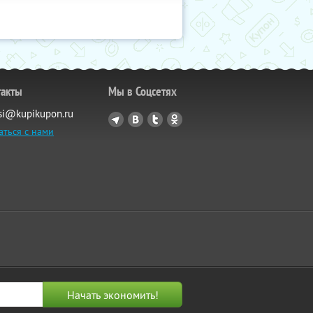
такты
Мы в Соцсетях
si@kupikupon.ru
аться с нами