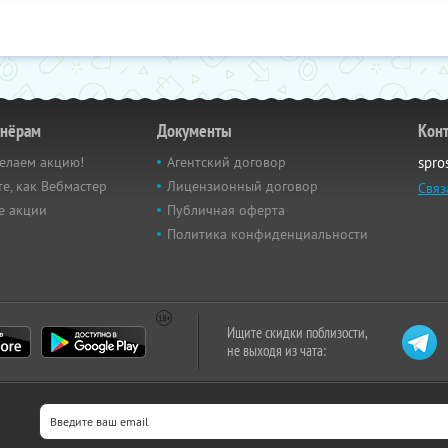
тнёрам
Документы
Кон
елаем акцию!
Агентский договор
spro
е, как Вебмастер
Лицензионный договор
Связ
е акции
Публичная оферта
Политика конфиденциальности
Ищите скидки поблизости,
не выходя из чата: