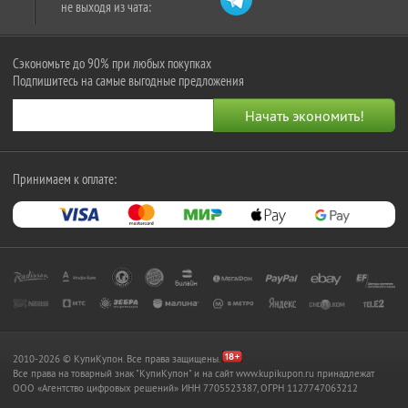
не выходя из чата:
Сэкономьте до 90% при любых покупках
Подпишитесь на самые выгодные предложения
Принимаем к оплате:
2010-2026 © КупиКупон. Все права защищены.
Все права на товарный знак "КупиКупон" и на сайт www.kupikupon.ru принадлежат
OOO «Агентство цифровых решений» ИНН 7705523387, ОГРН 1127747063212