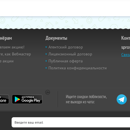
тнёрам
Документы
Кон
елаем акцию!
Агентский договор
spro
е, как Вебмастер
Лицензионный договор
Связ
е акции
Публичная оферта
Политика конфиденциальности
Ищите скидки поблизости,
не выходя из чата: