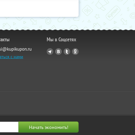
такты
Мы в Соцсетях
si@kupikupon.ru
аться с нами