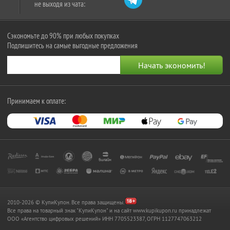
не выходя из чата:
Сэкономьте до 90% при любых покупках
Подпишитесь на самые выгодные предложения
Принимаем к оплате:
2010-2026 © КупиКупон. Все права защищены.
Все права на товарный знак "КупиКупон" и на сайт www.kupikupon.ru принадлежат
OOO «Агентство цифровых решений» ИНН 7705523387, ОГРН 1127747063212