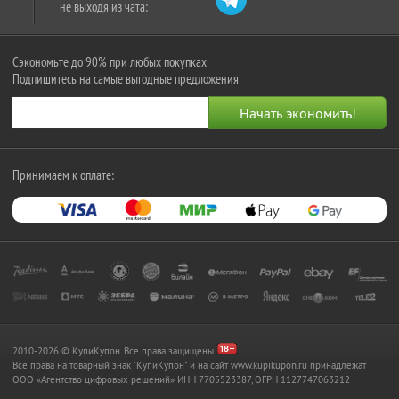
не выходя из чата:
Сэкономьте до 90% при любых покупках
Подпишитесь на самые выгодные предложения
Принимаем к оплате:
2010-2026 © КупиКупон. Все права защищены.
Все права на товарный знак "КупиКупон" и на сайт www.kupikupon.ru принадлежат
OOO «Агентство цифровых решений» ИНН 7705523387, ОГРН 1127747063212