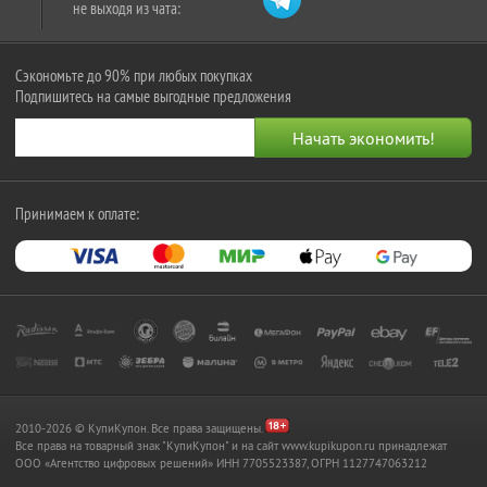
не выходя из чата:
Сэкономьте до 90% при любых покупках
Подпишитесь на самые выгодные предложения
Принимаем к оплате:
2010-2026 © КупиКупон. Все права защищены.
Все права на товарный знак "КупиКупон" и на сайт www.kupikupon.ru принадлежат
OOO «Агентство цифровых решений» ИНН 7705523387, ОГРН 1127747063212