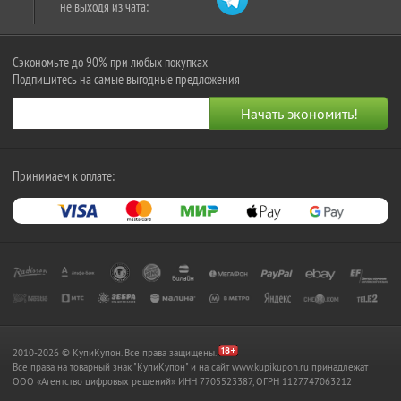
не выходя из чата:
Сэкономьте до 90% при любых покупках
Подпишитесь на самые выгодные предложения
Принимаем к оплате:
2010-2026 © КупиКупон. Все права защищены.
Все права на товарный знак "КупиКупон" и на сайт www.kupikupon.ru принадлежат
OOO «Агентство цифровых решений» ИНН 7705523387, ОГРН 1127747063212