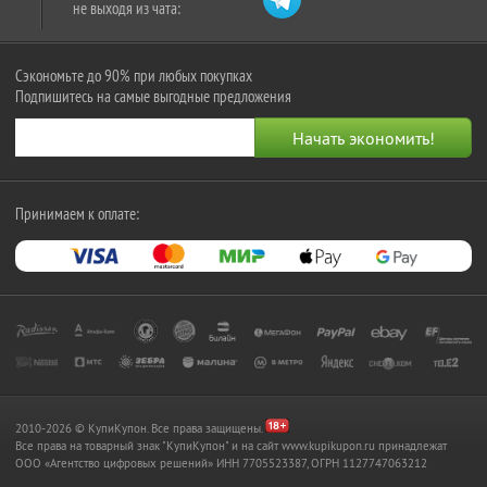
не выходя из чата:
Сэкономьте до 90% при любых покупках
Подпишитесь на самые выгодные предложения
Принимаем к оплате:
2010-2026 © КупиКупон. Все права защищены.
Все права на товарный знак "КупиКупон" и на сайт www.kupikupon.ru принадлежат
OOO «Агентство цифровых решений» ИНН 7705523387, ОГРН 1127747063212