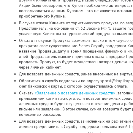
другими Клиентами, а Продавец, в свою очередь, был готов о
Акции было оговорено, что Купон необходимо активировать д
воспользоваться данным Купоном - это не является основа
приобретенного Купона.
В случае отказа Клиента от туристического продукта, по з
Представитель, на основании ст. 32 Закона РФ "О защите пр
уплаченную Клиентом за туристический продукт за вычетом
Отказ от покупки Продукта возможен только в том случае, 
прекратил свое существование. Через Службу поддержки Кл
название Продавца, дату и время посещения, фамилию и имя
дней Представитель выяснит причины отказа в продаже Про
продавать Продукт, то будет осуществлен возврат денежных
через личный кабинет.
Для возврата денежных средств, ранее внесенных на виртуа
Обратиться в службу поддержки по адресу sprosi@kupikupo
счет банковской карты, с которой осуществлялась оплата.
Скачать
«Заявление о возврате денежных средств»
,заполни
приложением копии паспорта, если возврат денежных средс
денежных средств будет осуществлен в течение десяти раб
письме или заявлении. В этом случае, сумма возврата будет
понесенных расходов.
Для возврата денежных средств, зачисленных на расчетный 
должен предоставить в Службу поддержки пользователей Пр