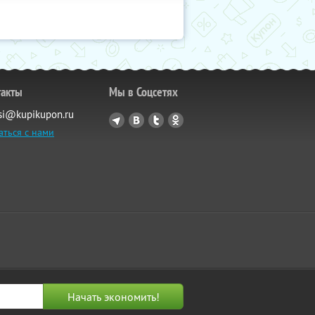
такты
Мы в Соцсетях
si@kupikupon.ru
аться с нами