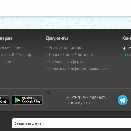
тнёрам
Документы
Кон
елаем акцию!
Агентский договор
spro
е, как Вебмастер
Лицензионный договор
Связ
е акции
Публичная оферта
Политика конфиденциальности
Ищите скидки поблизости,
не выходя из чата: