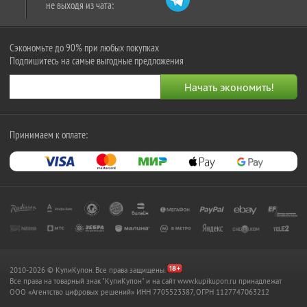
не выходя из чата:
Сэкономьте до 90% при любых покупках
Подпишитесь на самые выгодные предложения
Принимаем к оплате:
2010-2026 © КупиКупон. Все права защищены.
Все права на товарный знак "КупиКупон" и на сайт www.kupikupon.ru принадлежат
OOO «Агентство цифровых решений» ИНН 7705523387, ОГРН 1127747063212