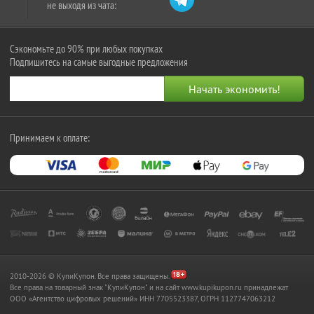
не выходя из чата:
Сэкономьте до 90% при любых покупках
Подпишитесь на самые выгодные предложения
Принимаем к оплате:
2010-2026 © КупиКупон. Все права защищены.
Все права на товарный знак "КупиКупон" и на сайт www.kupikupon.ru принадлежат
OOO «Агентство цифровых решений» ИНН 7705523387, ОГРН 1127747063212