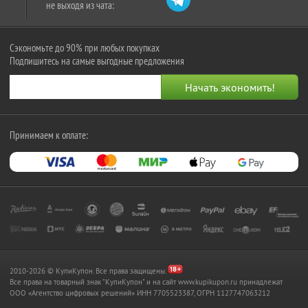
не выходя из чата:
Сэкономьте до 90% при любых покупках
Подпишитесь на самые выгодные предложения
Принимаем к оплате:
2010-2026 © КупиКупон. Все права защищены.
Все права на товарный знак "КупиКупон" и на сайт www.kupikupon.ru принадлежат
OOO «Агентство цифровых решений» ИНН 7705523387, ОГРН 1127747063212