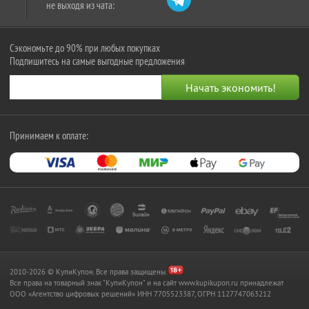
не выходя из чата:
Сэкономьте до 90% при любых покупках
Подпишитесь на самые выгодные предложения
Принимаем к оплате:
2010-2026 © КупиКупон. Все права защищены.
Все права на товарный знак "КупиКупон" и на сайт www.kupikupon.ru принадлежат
OOO «Агентство цифровых решений» ИНН 7705523387, ОГРН 1127747063212