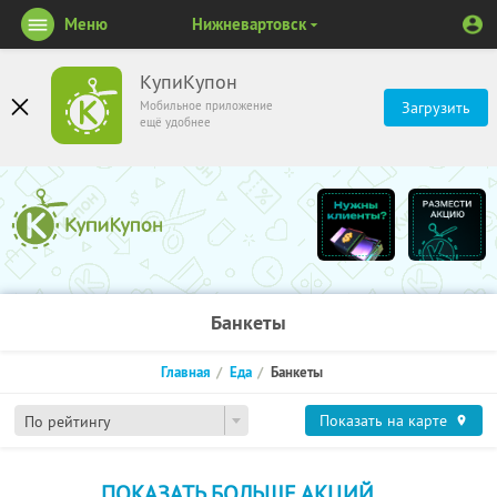
Меню
Нижневартовск
КупиКупон
Мобильное приложение
Загрузить
ещё удобнее
Банкеты
Главная
Еда
Банкеты
Показать на карте
По рейтингу
ПОКАЗАТЬ БОЛЬШЕ АКЦИЙ