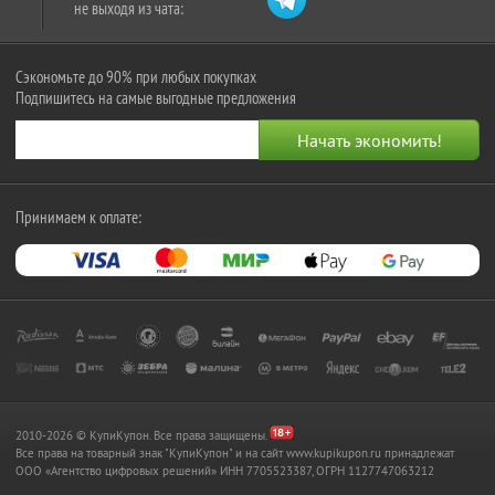
не выходя из чата:
Сэкономьте до 90% при любых покупках
Подпишитесь на самые выгодные предложения
Принимаем к оплате:
2010-2026 © КупиКупон. Все права защищены.
Все права на товарный знак "КупиКупон" и на сайт www.kupikupon.ru принадлежат
OOO «Агентство цифровых решений» ИНН 7705523387, ОГРН 1127747063212