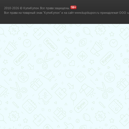
2010-2026 © КупиКупон. Все права защищены.
Все права на товарный знак "КупиКупон" и на сайт www.kupikupon.ru принадлежат OO