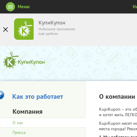
Меню
Н
КупиКупон
Мобильное приложение
ещё удобнее
Как это работает
О компании
KupiKupon – это 
Компания
и хотят жить ЛЕГКО
О нас
KupiKupon несет н
места города! Реко
Пресса