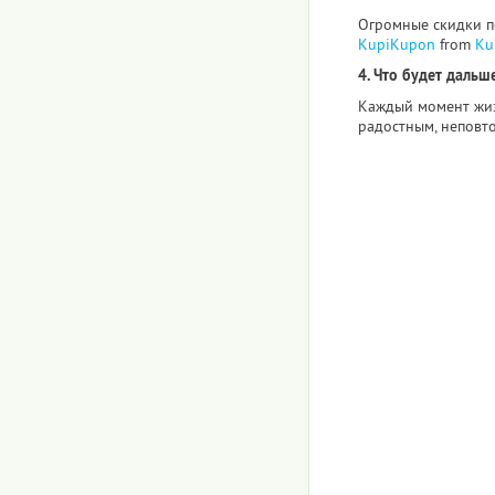
Огромные скидки по
KupiKupon
from
Ku
4. Что будет дальше
Каждый момент жиз
радостным, неповт