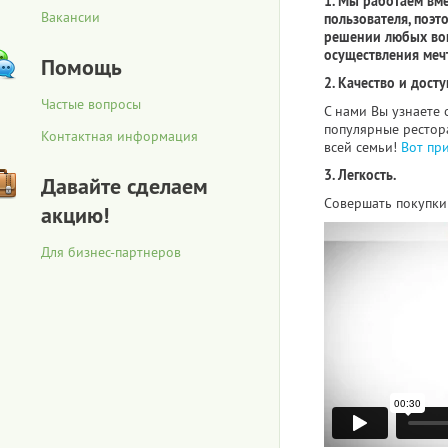
1. Мы работаем вм
Вакансии
пользователя, поэт
решении любых воп
осуществления меч
Помощь
2. Качество и досту
Частые вопросы
С нами Вы узнаете 
популярные рестора
Контактная информация
всей семьи!
Вот пр
3. Легкость.
Давайте сделаем
Совершать покупки 
акцию!
Для бизнес-партнеров