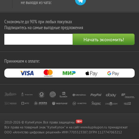
не выходя из чата:
Сэкономьте до 90% при любых покупках
Подпишитесь на самые выгодные предложения
Принимаем к оплате:
2010-2026 © КупиКупон. Все права защищены.
Все права на товарный знак "КупиКупон" и на сайт www.kupikupon.ru принадлежат
OOO «Агентство цифровых решений» ИНН 7705523387, ОГРН 1127747063212