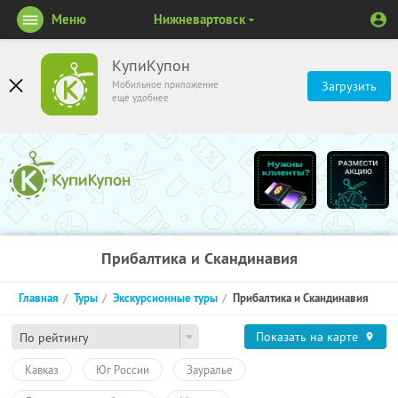
Меню
Нижневартовск
КупиКупон
Мобильное приложение
Загрузить
ещё удобнее
Прибалтика и Скандинавия
Главная
Туры
Экскурсионные туры
Прибалтика и Скандинавия
Показать на карте
По рейтингу
Кавказ
Юг России
Зауралье