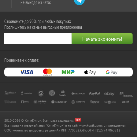
не выходя из чата:
Сэкономьте до 90% при любых покупках
Подпишитесь на самые выгодные предложения
Принимаем к оплате:
2010-2026 © КупиКупон. Все права защищены.
Все права на товарный знак "КупиКупон" и на сайт www.kupikupon.ru принадлежат
OOO «Агентство цифровых решений» ИНН 7705523387, ОГРН 1127747063212