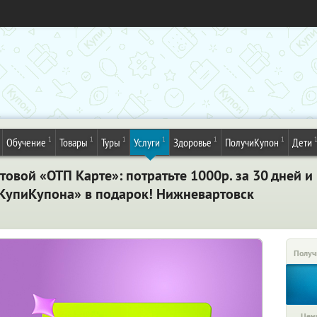
1
1
1
1
1
1
Обучение
Товары
Туры
Услуги
Здоровье
ПолучиКупон
Дети
товой «ОТП Карте»: потратьте 1000р. за 30 дней и
«КупиКупона» в подарок! Нижневартовск
Получ
Цена