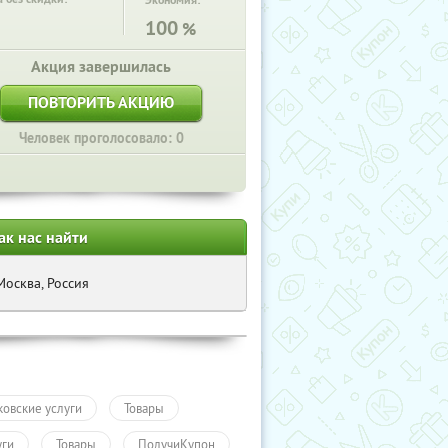
Экономия:
100
%
Акция завершилась
ПОВТОРИТЬ АКЦИЮ
Человек проголосовало: 0
ак нас найти
Москва, Россия
ковские услуги
Товары
уги
Товары
ПолучиКупон