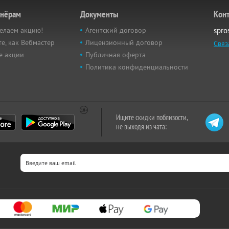
тнёрам
Документы
Кон
елаем акцию!
Агентский договор
spro
е, как Вебмастер
Лицензионный договор
Связ
е акции
Публичная оферта
Политика конфиденциальности
Ищите скидки поблизости,
не выходя из чата: