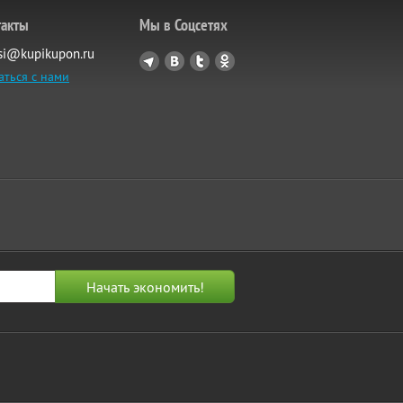
такты
Мы в Соцсетях
si@kupikupon.ru
аться с нами