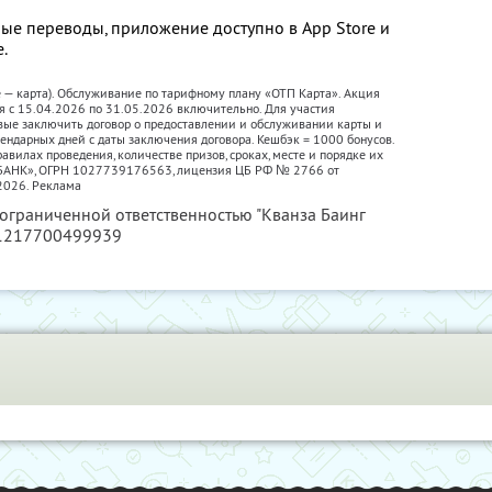
ые переводы, приложение доступно в App Store и
е.
е — карта). Обслуживание по тарифному плану «ОТП Карта». Акция
я с 15.04.2026 по 31.05.2026 включительно. Для участия
вые заключить договор о предоставлении и обслуживании карты и
лендарных дней с даты заключения договора. Кешбэк = 1000 бонусов.
авилах проведения, количестве призов, сроках, месте и порядке их
П БАНК», ОГРН 1027739176563, лицензия ЦБ РФ № 2766 от
2026. Реклама
 ограниченной ответственностью "Кванза Баинг
 1217700499939