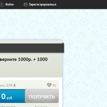
Войти
Зарегистрироваться
1
 верните 1000р. + 1000
220
(0)
или:
0
ПОЛУЧИТЬ
руб.
 без скидки: