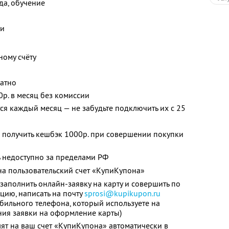
жда, обучение
ки
ному счёту
латно
0р. в месяц без комиссии
я каждый месяц — не забудьте подключить их с 25
 получить кешбэк 1000р. при совершении покупки
 недоступно за пределами РФ
а пользовательский счет «КупиКупона»
заполнить онлайн-заявку на карту и совершить по
цию, написать на почту
sprosi@kupikupon.ru
обильного телефона, который используете на
ния заявки на оформление карты)
ят на ваш счет «КупиКупона» автоматически в