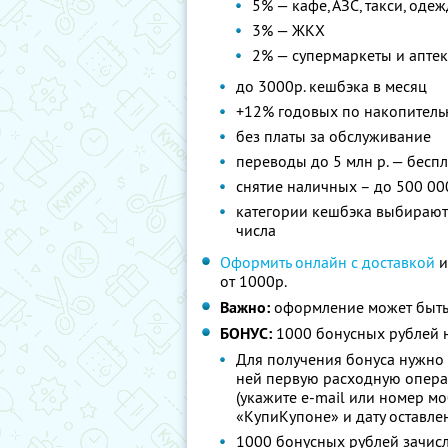
5% — кафе, АЗС, такси, оде
3% — ЖКХ
2% — супермаркеты и апте
до 3000р. кешбэка в месяц
+12% годовых по накопитель
без платы за обслуживание
переводы до 5 млн р. — бесп
снятие наличных – до 500 00
категории кешбэка выбираютс
числа
Оформить онлайн с доставкой
и
от 1000р.
Важно:
оформление может быть
БОНУС:
1000 бонусных рублей н
Для получения бонуса нужно 
ней первую расходную опера
(укажите e-mail или номер м
«КупиКупоне» и дату оставле
1000 бонусных рублей зачисл