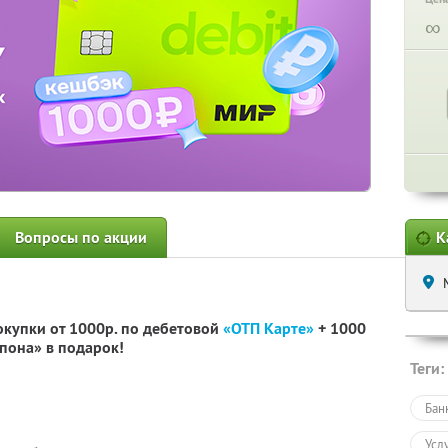
∞
Вопросы по акции
К
окупки от 1000р. по дебетовой
«ОТП Карте»
+ 1000
пона» в подарок!
Теги:
Бан
Усл