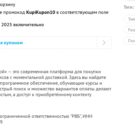
корзину
Теги:
те промокод
KupiKupon10
в соответствующем поле
Тов
а 2025 включительно
Раз
Пол
ся купоном
ой» — это современная платформа для покупки
сов с моментальной доставкой. Здесь вы найдете
, программное обеспечение, обучающие курсы и
стрый поиск и множество вариантов оплаты делают
стым, а доступ к приобретённому контенту
 ограниченной ответственностью "РВБ",
ИНН
19