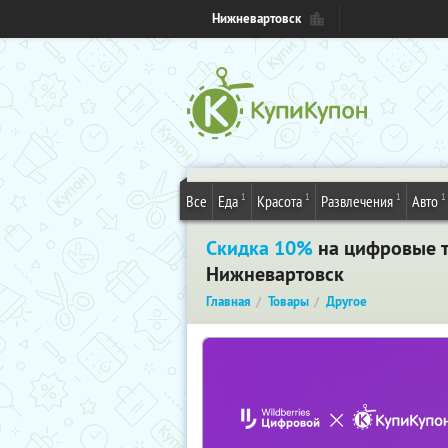
Нижневартовск
1
1
1
1
Все
Еда
Красота
Развлечения
Авто
Скидка 10%
на цифровые то
Нижневартовск
Главная
Товары
Другое