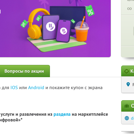
∞
Вопросы по акции
К
а для
IOS
или
Android
и покажите купон с экрана
О
услуги и развлечения из
раздела
на маркетплейсе
d
Цифровой»*