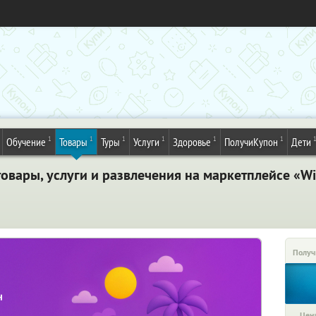
1
1
1
1
1
1
Обучение
Товары
Туры
Услуги
Здоровье
ПолучиКупон
Дети
вары, услуги и развлечения на маркетплейсе «Wi
Получ
Цена