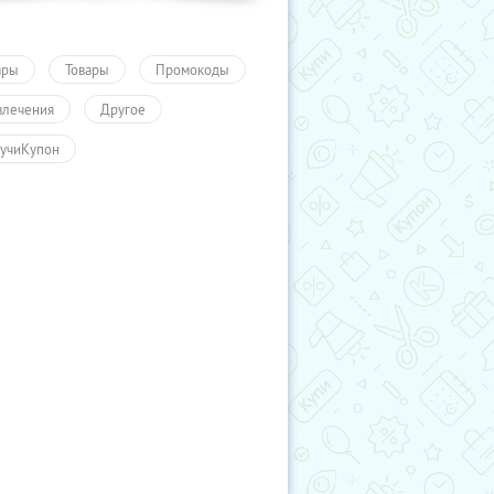
ары
Товары
Промокоды
влечения
Другое
учиКупон