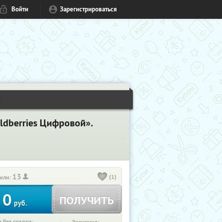
Войти
Зарегистрироваться
1
ldberries Цифровой».
13
(1)
или:
0
ПОЛУЧИТЬ
руб.
 без скидки: