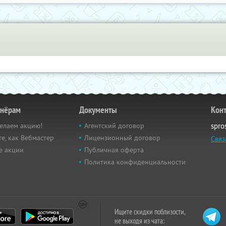
тнёрам
Документы
Кон
елаем акцию!
Агентский договор
spro
е, как Вебмастер
Лицензионный договор
Связ
е акции
Публичная оферта
Политика конфиденциальности
Ищите скидки поблизости,
не выходя из чата: