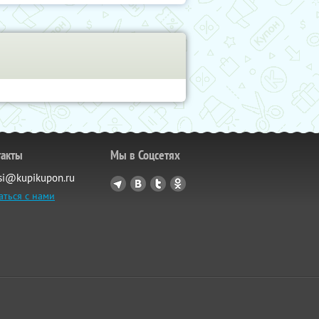
такты
Мы в Соцсетях
si@kupikupon.ru
аться с нами